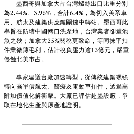
墨西哥與加拿大占台灣螺絲出口比重分別
為2.44%、3.96%，合計6.4%，為切入美系車
用、航太及建築供應鏈關鍵中轉站。墨西哥此
舉旨在防堵中國轉口洗產地，台灣業者卻遭池
魚之殃；加拿大25%關稅更致命，等同抹平扣
件業微薄毛利，估計稅負壓力逾13億元，嚴重
侵蝕北美市占。
專家建議台廠加速轉型，從傳統建築螺絲
轉向高單價航太、醫療及電動車扣件，透過高
附加價值化解衝擊。大廠已評估赴墨設廠，爭
取在地化生產與原產地證明。