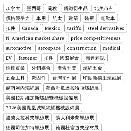
加拿大
墨西哥
關稅
鋼鐵衍生品
北美市占
價格競爭力
車用
航太
建築
醫療
電動車
扣件
Canada
Mexico
tariffs
steel derivatives
N. American market share
price competitiveness
automotive
aerospace
construction
medical
EV
fastener
扣件
國際展會
惠達雜誌
匯達實業
外銷媒合
廣告刊登
螺絲五金
五金工具
緊固件
台灣扣件展
印度新德里螺絲展
越南河內螺絲展
墨西哥瓜達拉哈拉螺絲展
美國拉斯維加斯螺絲暨機械設備展
2026美國鳳凰城螺絲暨機械設備展
波蘭克拉科夫螺絲展
義大利米蘭螺絲展
德國司徒加特螺絲展
德國杜塞道夫線材展