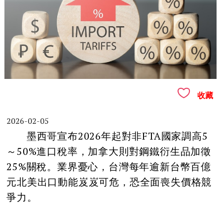
收藏
2026-02-05
墨西哥宣布2026年起對非FTA國家調高5
～50%進口稅率，加拿大則對鋼鐵衍生品加徵
25%關稅。業界憂心，台灣每年逾新台幣百億
元北美出口動能岌岌可危，恐全面喪失價格競
爭力。