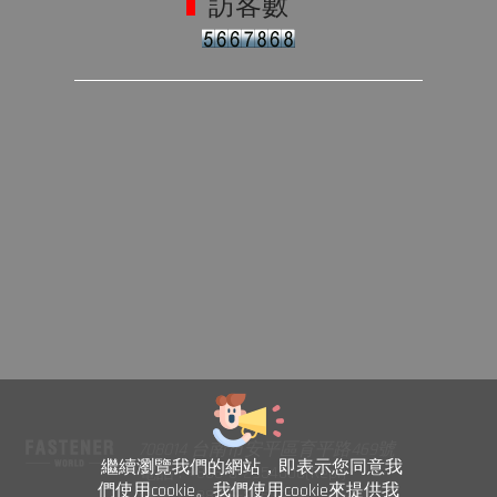
訪客數
708014 台南市安平區育平路469號
繼續瀏覽我們的網站，即表示您同意我
電話 : +886-6-2954000(Rep.)
們使用cookie。我們使用cookie來提供我
傳真 : +886-6-2953939