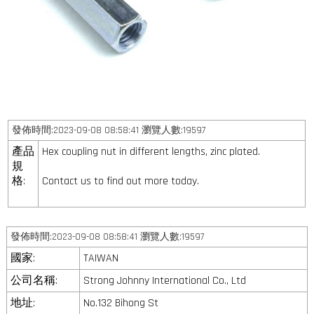
發佈時間:2023-09-08 08:58:41 瀏覽人數:19597
產品
Hex coupling nut in different lengths, zinc plated.
規
格:
Contact us to find out more today.
發佈時間:2023-09-08 08:58:41 瀏覽人數:19597
國家:
TAIWAN
公司名稱:
Strong Johnny International Co., Ltd
地址:
No.132 Bihong St