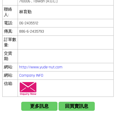
710006 , Taiwan (R.O.C.)
聯絡
林育勤
人:
電話:
06-2435512
傳真:
886-6-2435793
訂單數
量:
交貨
期:
網站:
http://www.yude-nut.com
網站:
Company INFO
信箱:
更多訊息
回買賣訊息