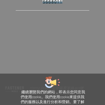
708014 台南市安平區育平路469號
繼續瀏覽我們的網站，即表示您同意我
電話 : +886-6-2954000(Rep.)
們使用cookie。我們使用cookie來提供我
傳真 : +886-6-2953939
們的服務以及進行分析和營銷。要了解
sales@fastener-world.com.tw