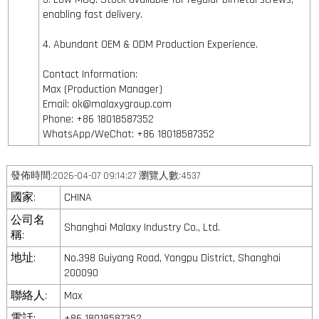
enabling fast delivery.
4. Abundant OEM & ODM Production Experience.
Contact Information:
Max (Production Manager)
Email: ok@malaxygroup.com
Phone: +86 18018587352
WhatsApp/WeChat: +86 18018587352
發佈時間:2026-04-07 09:14:27 瀏覽人數:4537
國家:
CHINA
公司名
Shanghai Malaxy Industry Co., Ltd.
稱:
地址:
No.398 Guiyang Road, Yangpu District, Shanghai
200090
聯絡人:
Max
電話:
+86 18018587352