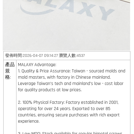
發佈時間:2026-04-07 09:14:27 瀏覽人數:4537
產品
MALAXY Advantage:
規
1. Quality & Price Assurance: Taiwan - sourced molds and
格:
mold masters, with factory in Chinese mainland.
Leverage Taiwan's tech and mainland's low - cost labor
for quality products at low prices.
2. 100% Physical Factory: Factory established in 2001,
operating for over 24 years. Exported to over 85
countries, ensuring secure purchases with rich export
experience.
3. Low MOQ: Stock available for regular bimetal screws,